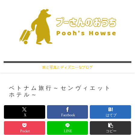
旅と写真とディズニーなブログ
ベトナム旅行～センヴィエット
ホテル～
X
Facebook
はてブ
Pocket
LINE
コピー