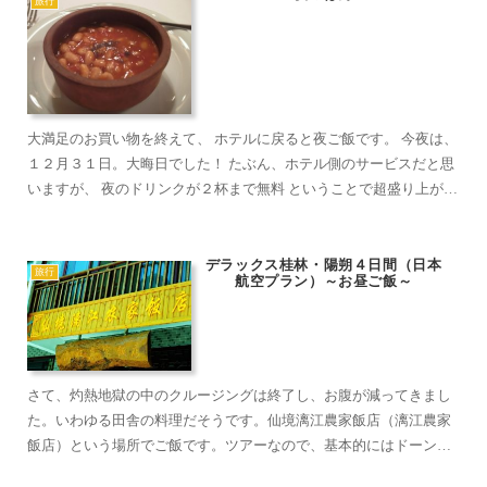
旅行
大満足のお買い物を終えて、 ホテルに戻ると夜ご飯です。 今夜は、
１２月３１日。大晦日でした！ たぶん、ホテル側のサービスだと思
いますが、 夜のドリンクが２杯まで無料 ということで超盛り上がり
ました～！ 赤のハートの置物が可愛い。初めはチョコ...
デラックス桂林・陽朔４日間（日本
旅行
航空プラン）～お昼ご飯～
さて、灼熱地獄の中のクルージングは終了し、お腹が減ってきまし
た。いわゆる田舎の料理だそうです。仙境漓江農家飯店（漓江農家
飯店）という場所でご飯です。ツアーなので、基本的にはドーンと
中華テーブルに料理がもりもりと出てきます。食べきれないくら