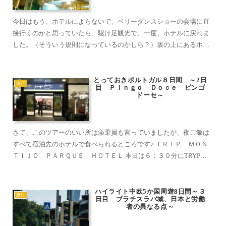
今日はもう、ホテルによらないで、ベリーダンスショーの会場に直
接行くのかと思っていたら、駆け足観光で、一度、ホテルに戻れま
した。（そういう規則になっているのかしら？）坂の上にあるホテ
ルなので、どこかに行くには不便ですが、今回のツアーでは一番
豪...
とっておきポルトガル８日間 ～2日
旅行
目 Ｐｉｎｇｏ Ｄｏｃｅ ピンゴ
ドーセ～
さて、このツアーのいい所は添乗員も言っていましたが、夜ご飯は
すべて宿泊先のホテルで食べられるところです♪ ＴＲＩＰ ＭＯＮ
ＴＩＪＯ ＰＡＲＱＵＥ ＨＯＴＥＬ 本日は６：３０分にTRYP
Montijo Parque Hotel（トリップ モ...
ハイライト中欧5か国周遊8日間～３
旅行
日目 ブラチスラバ城、日本と労働
者の異なる点～